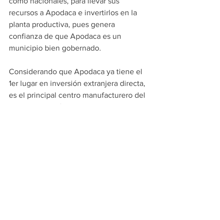
como nacionales, para llevar sus 
recursos a Apodaca e invertirlos en la 
planta productiva, pues genera 
confianza de que Apodaca es un 
municipio bien gobernado. 
Considerando que Apodaca ya tiene el 
1er lugar en inversión extranjera directa, 
es el principal centro manufacturero del 
Noreste del País, el 4to municipio 
exportador del país, contiene el 70% de 
los parques industriales de Nuevo León 
con más de 1,400 empresas y el 
principal generador de trabajo de 
Nuevo León, esta ratificación consolida 
a Apodaca como la Capital Industrial de 
Nuevo León.
PRINCIPALES
APODACA