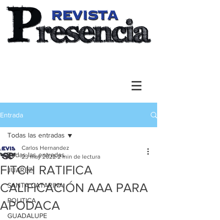
Entrada
Todas las entradas
Carlos Hernandez
Todas las entradas
23 may 2022
2 min de lectura
FITCH RATIFICA
JUAREZ
CALIFICACIÓN AAA PARA
SANTA CATARINA
POLITICA
APODACA
GUADALUPE
- 