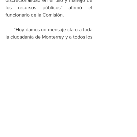
discrecionalidad en el uso y manejo de 
los recursos públicos” afirmó el 
funcionario de la Comisión.
      “Hoy damos un mensaje claro a toda 
la ciudadanía de Monterrey y a todos los 
aliados de los gobiernos abiertos: aquí 
en Monterrey creemos en la apertura, 
creemos en la transparencia, creemos 
en la rendición de cuentas como guías 
para mejorar la vida de las personas” 
     “Asumimos el compromiso con la 
transparencia y con la rendición de 
cuentas y la creación del valor público al 
poner los datos del gobierno al servicio 
de todas las personas. Estamos 
decididos a que Monterrey sea una 
ciudad líder por su gobierno abierto” 