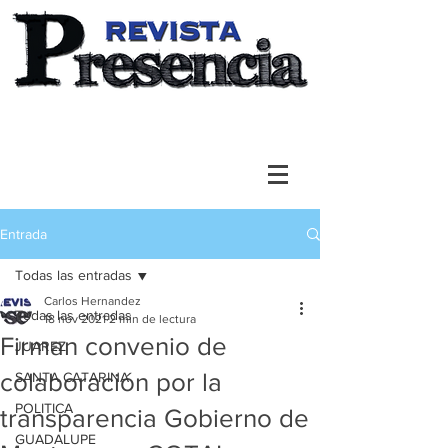
Entrada
Todas las entradas
Carlos Hernandez
Todas las entradas
18 nov 2021
2 min de lectura
Firman convenio de
JUAREZ
colaboración por la
SANTA CATARINA
POLITICA
transparencia Gobierno de
GUADALUPE