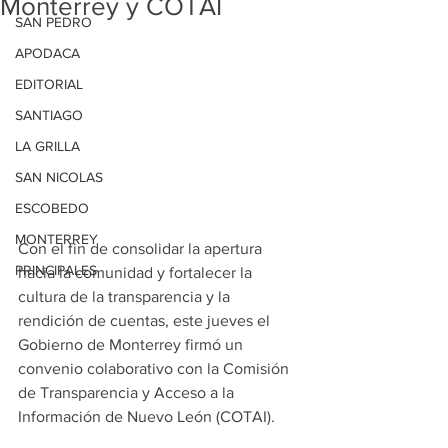
Monterrey y COTAI
SAN PEDRO
APODACA
EDITORIAL
SANTIAGO
LA GRILLA
SAN NICOLAS
ESCOBEDO
MONTERREY
Con el fin de consolidar la apertura 
PRINCIPALES
hacia la comunidad y fortalecer la 
cultura de la transparencia y la 
rendición de cuentas, este jueves el 
Gobierno de Monterrey firmó un 
convenio colaborativo con la Comisión 
de Transparencia y Acceso a la 
Información de Nuevo León (COTAI).