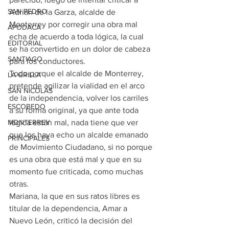
SAN PEDRO
Adrián de la Garza, alcalde de 
Monterrey por corregir una obra mal 
APODACA
echa de acuerdo a toda lógica, la cual 
EDITORIAL
se ha convertido en un dolor de cabeza 
SANTIAGO
para los conductores.
Todo porque el alcalde de Monterrey, 
LA GRILLA
pretende agilizar la vialidad en el arco 
SAN NICOLAS
de la independencia, volver los carriles 
ESCOBEDO
a su forma original, ya que ante toda 
MONTERREY
lógica están mal, nada tiene que ver 
que los haya echo un alcalde emanado 
PRINCIPALES
de Movimiento Ciudadano, si no porque 
es una obra que está mal y que en su 
momento fue criticada, como muchas 
otras.
Mariana, la que en sus ratos libres es 
titular de la dependencia, Amar a 
Nuevo León, criticó la decisión del 