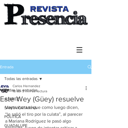
Entrada
Todas las entradas
Carlos Hernandez
Todas las entradas
18 abr
3 min de lectura
Este Wey (Güey) resuelve
JUAREZ
Vaya ahora sí que como luego dicen, 
SANTA CATARINA
“le salió el tiro por la culata”, al parecer 
POLITICA
a Mariana Rodríguez le pasó algo 
GUADALUPE
parecido, luego de intentar criticar a 