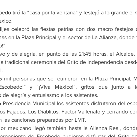
edo tiró la “casa por la ventana” y festejó a lo grande el 
xico.
ijes celebró las fiestas patrias con dos macro festejos 
s en la Plaza Principal y el sector de La Alianza, donde 
o!”
vo y de alegría, en punto de las 21:45 horas, el Alcalde
la tradicional ceremonia del Grito de Independencia desde
l.
 mil personas que se reunieron en la Plaza Principal, M
scobedo!” y “¡Viva México!”, gritos que junto a las
de alegría y entusiasmo a los asistentes.
 Presidencia Municipal los asistentes disfrutaron del esp
os Fajados, Los Diablitos, Factor Vallenato y cerrando co
n las canciones preparadas por LMT.  
lclor mexicano llegó también hasta la Alianza Real, dond
norponiente de Escobedo pudieron disfrutar del Grito d