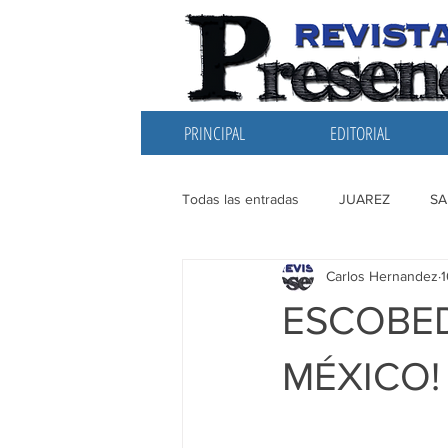
PRINCIPAL
EDITORIAL
Todas las entradas
JUAREZ
SA
Carlos Hernandez
1
EDITORIAL
SANTIAGO
L
ESCOBED
MÉXICO!