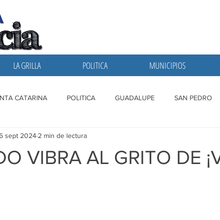
LA GRILLA
POLITICA
MUNICIPIOS
NTA CATARINA
POLITICA
GUADALUPE
SAN PEDRO
6 sept 2024
2 min de lectura
A GRILLA
SAN NICOLAS
ESCOBEDO
MONTERREY
O VIBRA AL GRITO DE ¡