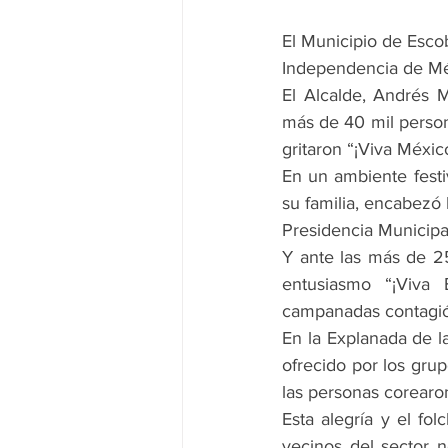
El Municipio de Escob
Independencia de Mé
El Alcalde, Andrés M
más de 40 mil persona
gritaron “¡Viva Méxic
En un ambiente festi
su familia, encabezó 
Presidencia Municipa
Y ante las más de 25
entusiasmo “¡Viva E
campanadas contagió 
En la Explanada de la
ofrecido por los grup
las personas corearo
Esta alegría y el fo
vecinos del sector 