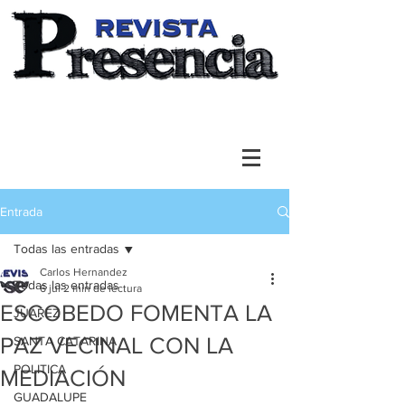
Entrada
Todas las entradas
Carlos Hernandez
Todas las entradas
6 jul
2 min de lectura
ESCOBEDO FOMENTA LA
JUAREZ
PAZ VECINAL CON LA
SANTA CATARINA
POLITICA
MEDIACIÓN
GUADALUPE