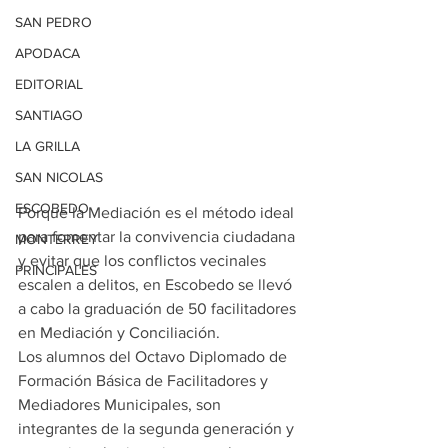
SAN PEDRO
APODACA
EDITORIAL
SANTIAGO
LA GRILLA
SAN NICOLAS
ESCOBEDO
Porque la Mediación es el método ideal 
para fomentar la convivencia ciudadana 
MONTERREY
y evitar que los conflictos vecinales 
PRINCIPALES
escalen a delitos, en Escobedo se llevó 
a cabo la graduación de 50 facilitadores 
en Mediación y Conciliación.
Los alumnos del Octavo Diplomado de 
Formación Básica de Facilitadores y 
Mediadores Municipales, son 
integrantes de la segunda generación y 