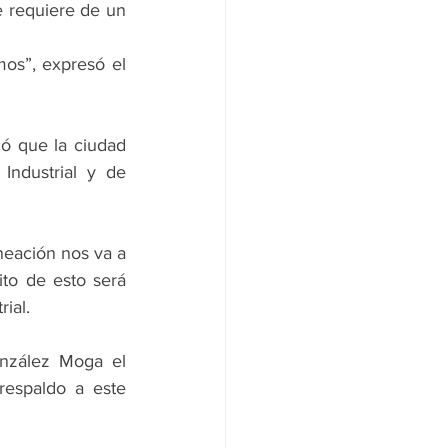
e requiere de un 
os”, expresó el 
ó que la ciudad 
Industrial y de 
eación nos va a 
ito de esto será 
rial.
nzález Moga el 
respaldo a este 