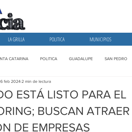
LA GRILLA
POLITICA
MUNICIPIOS
NTA CATARINA
POLITICA
GUADALUPE
SAN PEDRO
6 feb 2024
2 min de lectura
A GRILLA
SAN NICOLAS
ESCOBEDO
MONTERREY
O ESTÁ LISTO PARA EL
RING; BUSCAN ATRAER
ÓN DE EMPRESAS