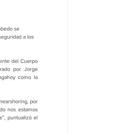
obedo se 
seguridad a los 
ente del Cuerpo 
erado por Jorge 
ngahoy como la 
nearshoring, por 
ado nos estamos 
”, puntualizó el 