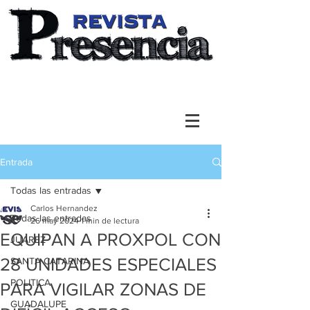
Entrada
Todas las entradas
Carlos Hernandez
Todas las entradas
26 may 2024
1 min de lectura
EQUIPAN A PROXPOL CON
JUAREZ
28 UNIDADES ESPECIALES
SANTA CATARINA
POLITICA
PARA VIGILAR ZONAS DE
GUADALUPE