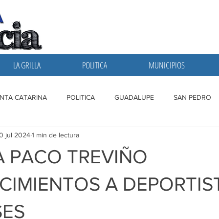
LA GRILLA
POLITICA
MUNICIPIOS
NTA CATARINA
POLITICA
GUADALUPE
SAN PEDRO
0 jul 2024
1 min de lectura
A GRILLA
SAN NICOLAS
ESCOBEDO
MONTERREY
 PACO TREVIÑO
IMIENTOS A DEPORTIS
SES