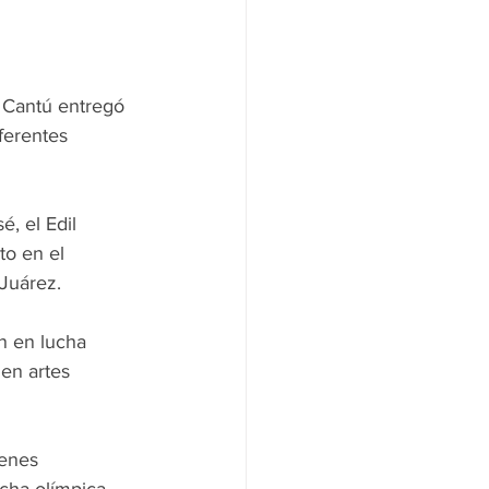
 Cantú entregó 
ferentes 
, el Edil 
to en el 
 Juárez.
n en lucha 
en artes 
enes 