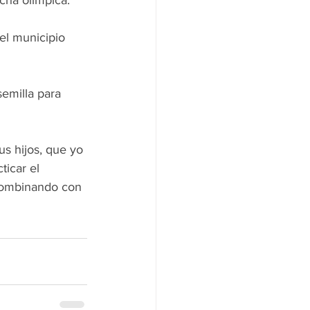
cha olímpica.
el municipio 
emilla para 
s hijos, que yo 
icar el 
 combinando con 