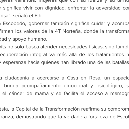
jeres valientes, mujeres que con su fuerza y su ternu
 significa vivir con dignidad, enfrentar la adversidad c
isa”, señaló el Edil.
n Escobedo, gobernar también significa cuidar y acompa
firman los valores de la 4T Norteña, donde la transforma
idad y apoyo humano.
its no solo busca atender necesidades físicas, sino tamb
ecuperación integral va más allá de los tratamientos m
esperanza hacia quienes han librado una de las batallas 
la ciudadanía a acercarse a Casa en Rosa, un espacio
 brinda acompañamiento emocional y psicológico, s
re el cáncer de mama y se facilita el acceso a mamogra
ta, la Capital de la Transformación reafirma su compromis
peranza, demostrando que la verdadera fortaleza de Esco