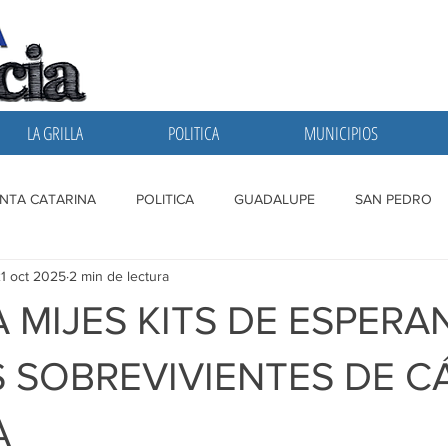
LA GRILLA
POLITICA
MUNICIPIOS
NTA CATARINA
POLITICA
GUADALUPE
SAN PEDRO
1 oct 2025
2 min de lectura
A GRILLA
SAN NICOLAS
ESCOBEDO
MONTERREY
 MIJES KITS DE ESPERA
 SOBREVIVIENTES DE C
A