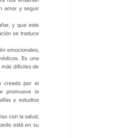
ra nos enseñan 
on amor y seguir 
ñar, y que este 
ción se traduce 
ién emocionales, 
édicos. Es una 
más difíciles de 
 creado por el 
e promueve la 
fías y estudios 
o con la salud, 
bedo está en su 