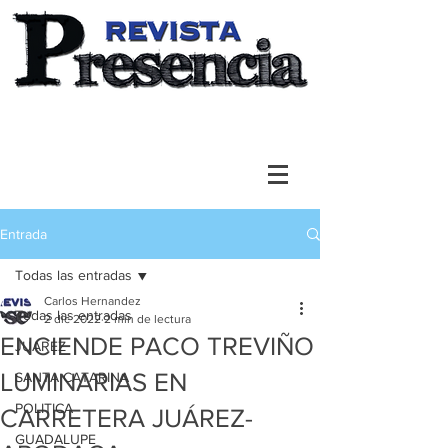
Entrada
Todas las entradas
Carlos Hernandez
Todas las entradas
2 dic 2022
2 min de lectura
ENCIENDE PACO TREVIÑO
JUAREZ
LUMINARIAS EN
SANTA CATARINA
POLITICA
CARRETERA JUÁREZ-
GUADALUPE