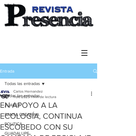
Entrada
Todas las entradas
Carlos Hernandez
Todas las entradas
1 dic 2025
1 min de lectura
EN APOYO A LA
JUAREZ
ECOLOGÍA, CONTINUA
SANTA CATARINA
POLITICA
ESCOBEDO CON SU
GUADALUPE