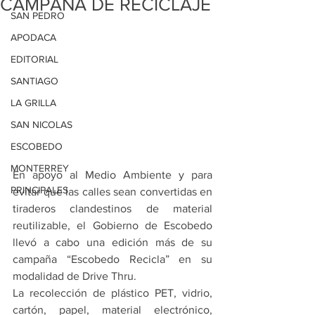
CAMPAÑA DE RECICLAJE
SAN PEDRO
APODACA
EDITORIAL
SANTIAGO
LA GRILLA
SAN NICOLAS
ESCOBEDO
MONTERREY
En apoyo al Medio Ambiente y para 
PRINCIPALES
evitar que las calles sean convertidas en 
tiraderos clandestinos de material 
reutilizable, el Gobierno de Escobedo 
llevó a cabo una edición más de su 
campaña “Escobedo Recicla” en su 
modalidad de Drive Thru.
La recolección de plástico PET, vidrio, 
cartón, papel, material electrónico, 