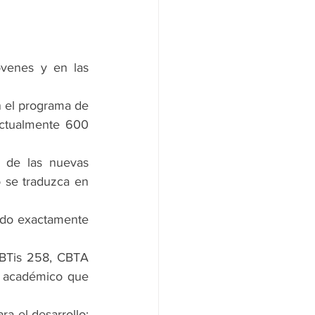
venes y en las 
n el programa de 
ctualmente 600 
 de las nuevas 
se traduzca en 
endo exactamente 
CBTis 258, CBTA 
 académico que 
a el desarrollo: 