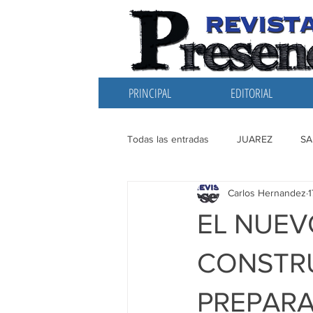
PRINCIPAL
EDITORIAL
Todas las entradas
JUAREZ
SA
Carlos Hernandez
1
EDITORIAL
SANTIAGO
L
EL NUEV
CONSTR
PREPARA