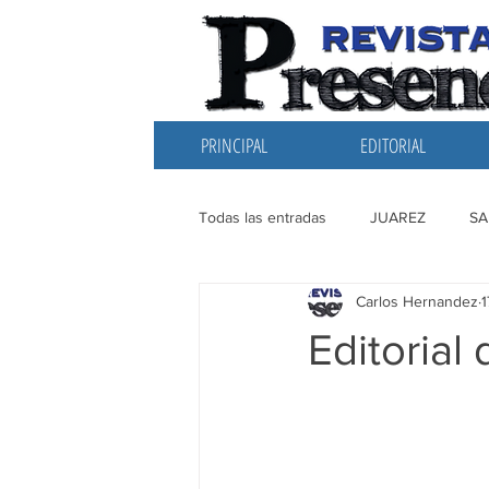
PRINCIPAL
EDITORIAL
Todas las entradas
JUAREZ
SA
Carlos Hernandez
1
EDITORIAL
SANTIAGO
L
Editorial