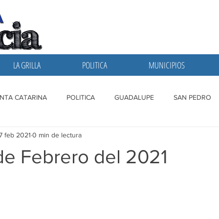
LA GRILLA
POLITICA
MUNICIPIOS
NTA CATARINA
POLITICA
GUADALUPE
SAN PEDRO
7 feb 2021
0 min de lectura
A GRILLA
SAN NICOLAS
ESCOBEDO
MONTERREY
 de Febrero del 2021