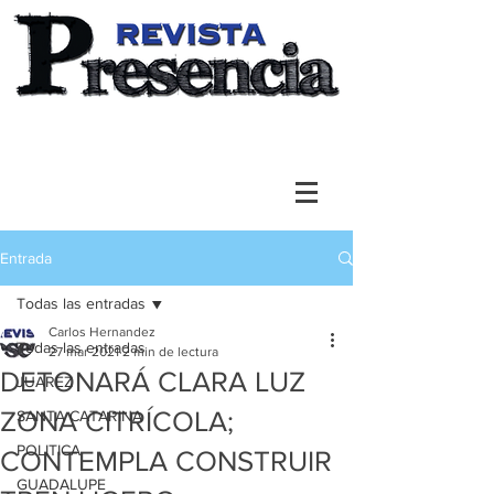
Entrada
Todas las entradas
Carlos Hernandez
Todas las entradas
27 mar 2021
2 min de lectura
DETONARÁ CLARA LUZ
JUAREZ
ZONA CITRÍCOLA;
SANTA CATARINA
POLITICA
CONTEMPLA CONSTRUIR
GUADALUPE