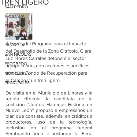
TREN LIGERO
SAN PEDRO
APODACA
EDITORIAL
SANTIAGO
A través del Programa para el Impacto 
LA GRILLA
del Desarrollo de la Zona Citrícola, Clara 
SAN NICOLAS
Luz Flores Carrales detonará el sector 
ESCOBEDO
agropecuario, con acciones específicas 
como un Fondo de Recuperación para 
MONTERREY
el Campo y un tren ligero. 
PRINCIPALES
De visita en el Municipio de Linares y la 
región citrícola, la candidata de la 
coalición “Juntos Haremos Historia en 
Nuevo León” propuso a empresarios un 
plan que consiste, además, en créditos a 
productores, uso de la tecnología, 
inclusión en el programa federal 
Sembrando Vida e instaurar la Feria 