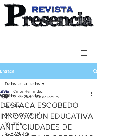
Entrada
Todas las entradas
Carlos Hernandez
Todas las entradas
14 abr 2025
1 min de lectura
DESTACA ESCOBEDO
JUAREZ
INNOVACIÓN EDUCATIVA
SANTA CATARINA
POLITICA
ANTE CIUDADES DE
GUADALUPE