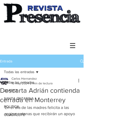
Entrada
Todas las entradas
Carlos Hernandez
Todas las entradas
10 may 2024
2 min de lectura
Descarta Adrián contienda
JUAREZ
cerrada en Monterrey
SANTA CATARINA
POLITICA
En el día de las madres felicita a las 
regiomontanas que recibirán un apoyo 
GUADALUPE