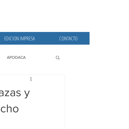
EDICION IMPRESA
CONTACTO
APODACA
PRINCIPALES
azas y
echo