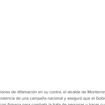
ones de difamación en su contra, el alcalde de Monterrey
xistencia de una campaña nacional y aseguró que el Gobi
on firmeza para combatir la trata de personas y hacer cum