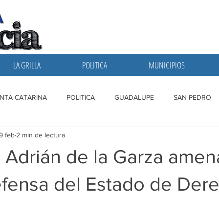
LA GRILLA
POLITICA
MUNICIPIOS
NTA CATARINA
POLITICA
GUADALUPE
SAN PEDRO
9 feb
2 min de lectura
A GRILLA
SAN NICOLAS
ESCOBEDO
MONTERREY
 Adrián de la Garza amen
efensa del Estado de Der