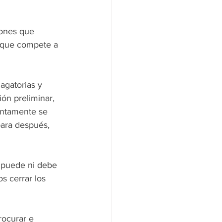
iones que 
o que compete a 
agatorias y 
ón preliminar, 
untamente se 
para después, 
 puede ni debe 
s cerrar los 
rocurar e 