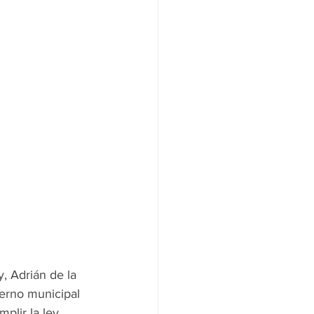
, Adrián de la 
erno municipal 
plir la ley.