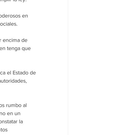
oderosos en 
ociales.
r encima de 
ien tenga que 
a el Estado de 
utoridades, 
os rumbo al 
ino en un 
nstatar la 
tos 