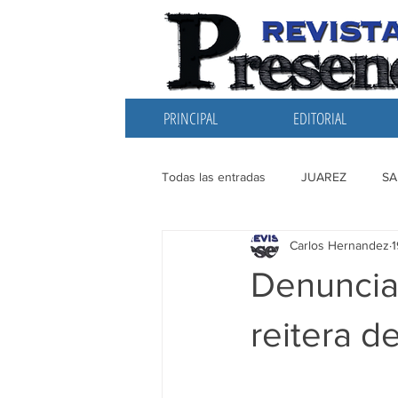
PRINCIPAL
EDITORIAL
Todas las entradas
JUAREZ
SA
Carlos Hernandez
1
EDITORIAL
SANTIAGO
L
Denuncia
reitera d