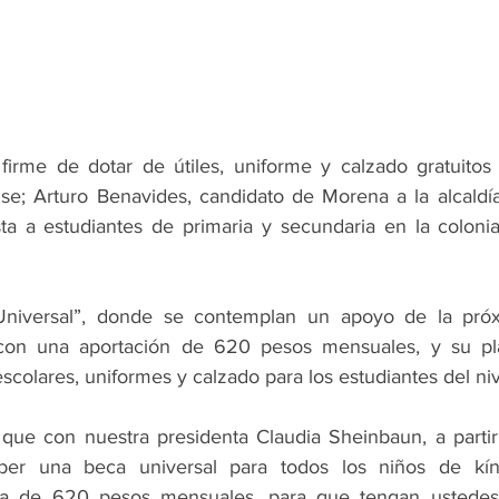
irme de dotar de útiles, uniforme y calzado gratuitos 
se; Arturo Benavides, candidato de Morena a la alcaldí
ta a estudiantes de primaria y secundaria en la coloni
niversal”, donde se contemplan un apoyo de la próxi
con una aportación de 620 pesos mensuales, y su pla
escolares, uniformes y calzado para los estudiantes del niv
que con nuestra presidenta Claudia Sheinbaun, a partir
ber una beca universal para todos los niños de kínd
ca de 620 pesos mensuales, para que tengan ustedes 