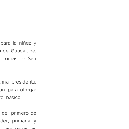
para la niñez y 
a de Guadalupe, 
a Lomas de San 
ma presidenta, 
n para otorgar 
el básico. 
 del primero de 
er, primaria y 
para pagar las 