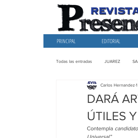
PRINCIPAL
EDITORIAL
Todas las entradas
JUAREZ
SA
Carlos Hernandez
EDITORIAL
SANTIAGO
L
DARÁ AR
ÚTILES 
Contempla 
candidato
Universal”.