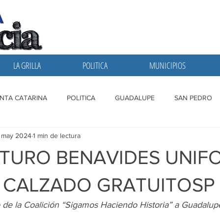
LA GRILLA
POLITICA
MUNICIPIOS
NTA CATARINA
POLITICA
GUADALUPE
SAN PEDRO
1 may 2024
1 min de lectura
A GRILLA
SAN NICOLAS
ESCOBEDO
MONTERREY
TURO BENAVIDES UNIF
Y CALZADO GRATUITOSP
 de la Coalición “Sigamos Haciendo Historia” a Guadalup