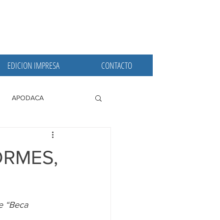
EDICION IMPRESA
CONTACTO
APODACA
PRINCIPALES
ORMES,
e “Beca 