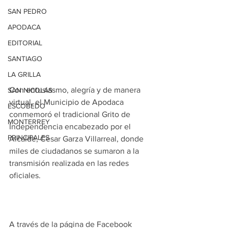
SAN PEDRO
APODACA
EDITORIAL
SANTIAGO
LA GRILLA
Con entusiasmo, alegría y de manera 
SAN NICOLAS
virtual, el Municipio de Apodaca 
ESCOBEDO
conmemoró el tradicional Grito de 
MONTERREY
Independencia encabezado por el 
PRINCIPALES
Alcalde, César Garza Villarreal, donde 
miles de ciudadanos se sumaron a la 
transmisión realizada en las redes 
oficiales.
A través de la página de Facebook 