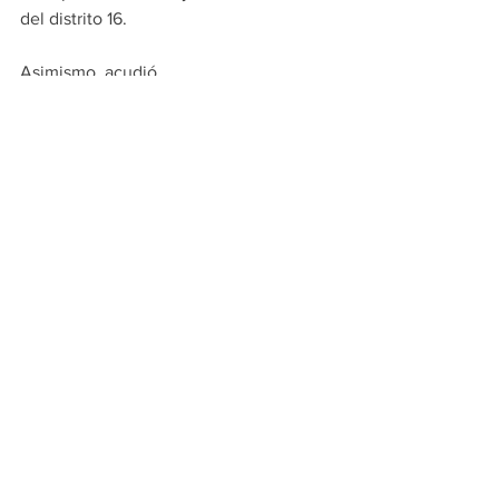
del distrito 16.
Asimismo, acudió
Héctor Morales Rivera, Secretario del 
Ayuntamiento;  María de Jesús Aguirre, 
diputada federal por el distrito 8 y 
Andrés Cantú, diputado por el distrito 2 
federal.
APODACA
PRINCIPALES
Ver todo
Entradas recientes