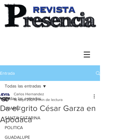
Entrada
Todas las entradas
Carlos Hernandez
Todas las entradas
16 sept 2021
2 min de lectura
Da el grito César Garza en
JUAREZ
Apodaca
SANTA CATARINA
POLITICA
GUADALUPE