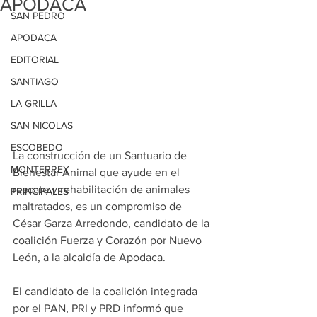
APODACA
SAN PEDRO
APODACA
EDITORIAL
SANTIAGO
LA GRILLA
SAN NICOLAS
ESCOBEDO
La construcción de un Santuario de 
MONTERREY
Bienestar Animal que ayude en el 
rescate y rehabilitación de animales 
PRINCIPALES
maltratados, es un compromiso de 
César Garza Arredondo, candidato de la 
coalición Fuerza y Corazón por Nuevo 
León, a la alcaldía de Apodaca.
El candidato de la coalición integrada 
por el PAN, PRI y PRD informó que 