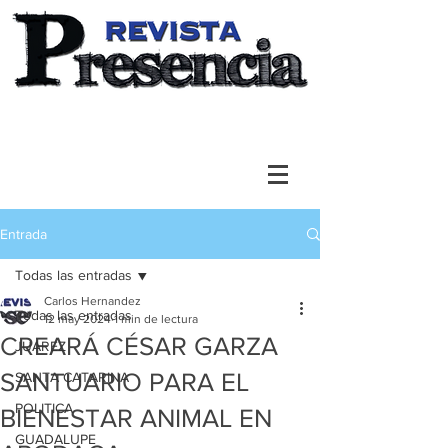
Entrada
Todas las entradas
Carlos Hernandez
Todas las entradas
12 may 2024
1 min de lectura
CREARÁ CÉSAR GARZA
JUAREZ
SANTUARIO PARA EL
SANTA CATARINA
POLITICA
BIENESTAR ANIMAL EN
GUADALUPE