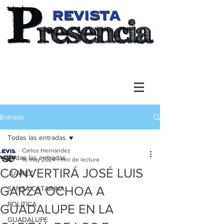
Entrada
Todas las entradas
Carlos Hernandez
Todas las entradas
16 may 2024
1 min de lectura
CONVERTIRÁ JOSÉ LUIS
JUAREZ
GARZA OCHOA A
SANTA CATARINA
POLITICA
GUADALUPE EN LA
GUADALUPE