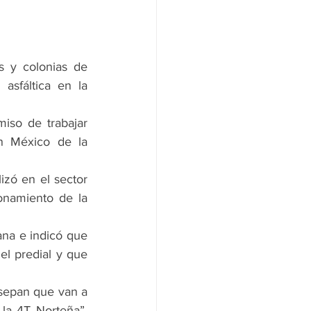
 y colonias de 
sfáltica en la 
iso de trabajar 
n México de la 
zó en el sector 
onamiento de la 
ana e indicó que 
l predial y que 
sepan que van a 
la 4T Norteña”, 