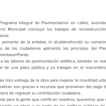
ograma Integral de Pavimentación en calles, avenidas
no Municipal concluyó los trabajos de reconstrucción a
anza.
 poniente de la entidad, el alcalderefrendó su comprom
o de los ciudadanos aplicando los principios del Pla
SheinbaumPardo.
as labores de pavimentación asfáltica, también se reali
al de una plaza pública y ya trabajan en el reacondici
es hizo entrega de la obra para mejorar la movilidad urb
realizan son gracias a recursos que provienen del pago de
nera de regresar su contribución ciudadana.
as para la gente que confía en nosotros, queremos que 
spaldo en obras y es parte de las políticas públicas de 