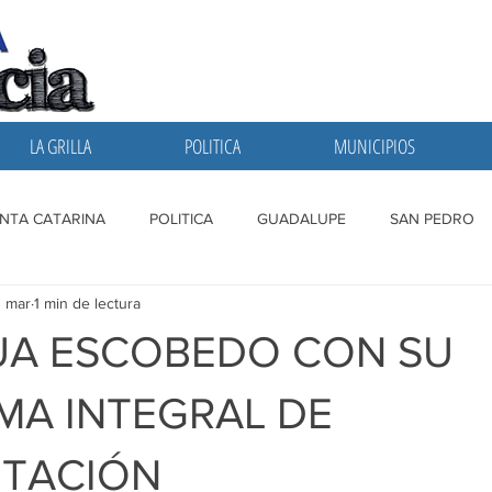
LA GRILLA
POLITICA
MUNICIPIOS
NTA CATARINA
POLITICA
GUADALUPE
SAN PEDRO
 mar
1 min de lectura
A GRILLA
SAN NICOLAS
ESCOBEDO
MONTERREY
UA ESCOBEDO CON SU
A INTEGRAL DE
NTACIÓN