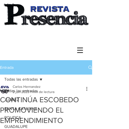
Entrada
Todas las entradas
Carlos Hernandez
Todas las entradas
2 jun 2023
1 min de lectura
CONTINÚA ESCOBEDO
JUAREZ
PROMOVIENDO EL
SANTA CATARINA
POLITICA
EMPRENDIMIENTO
GUADALUPE