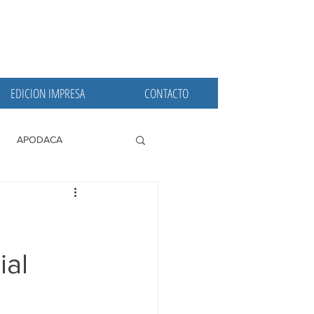
EDICION IMPRESA
CONTACTO
APODACA
PRINCIPALES
ial