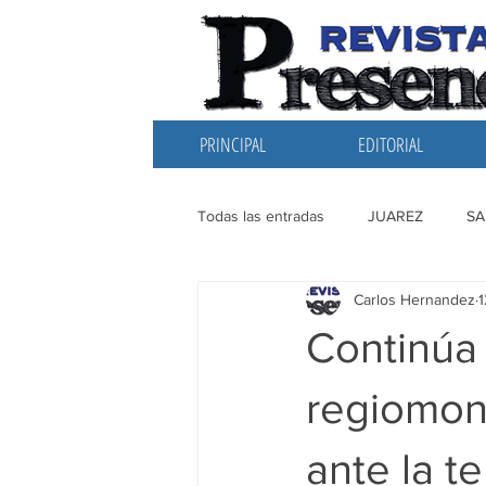
PRINCIPAL
EDITORIAL
Todas las entradas
JUAREZ
SA
Carlos Hernandez
EDITORIAL
SANTIAGO
L
Continúa 
regiomon
ante la t