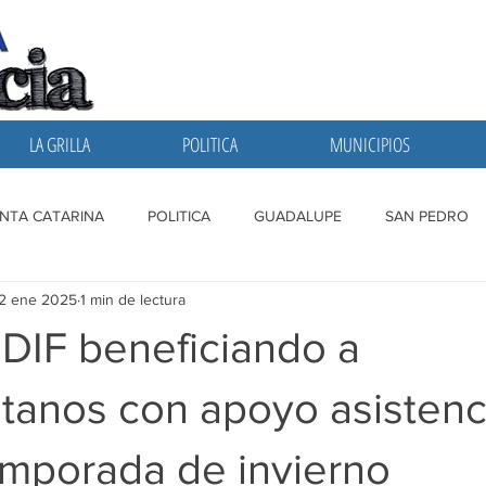
LA GRILLA
POLITICA
MUNICIPIOS
NTA CATARINA
POLITICA
GUADALUPE
SAN PEDRO
12 ene 2025
1 min de lectura
A GRILLA
SAN NICOLAS
ESCOBEDO
MONTERREY
DIF beneficiando a
tanos con apoyo asistenc
emporada de invierno