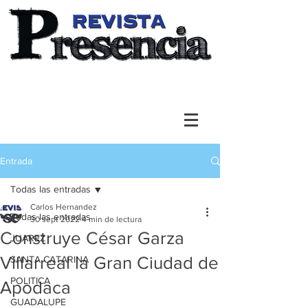
Entrada
Todas las entradas
Carlos Hernandez
Todas las entradas
30 sept 2022
4 min de lectura
Construye César Garza
JUAREZ
Villarreal la Gran Ciudad de
SANTA CATARINA
POLITICA
Apodaca
GUADALUPE