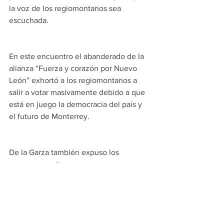
la voz de los regiomontanos sea 
escuchada.
En este encuentro el abanderado de la 
alianza “Fuerza y corazón por Nuevo 
León” exhortó a los regiomontanos a 
salir a votar masivamente debido a que 
está en juego la democracia del país y 
el futuro de Monterrey.
De la Garza también expuso los 
programas exitosos que se 
implementaron durante sus gestiones 
como alcalde y que retomará de llegar 
de nuevo a administrar esta capital, 
como el apoyo a mujeres con la Tarjeta 