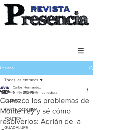
Entrada
Todas las entradas
Carlos Hernandez
Todas las entradas
9 may 2024
2 min de lectura
Conozco los problemas de
JUAREZ
Monterrey y sé cómo
SANTA CATARINA
POLITICA
resolverlos: Adrián de la
GUADALUPE