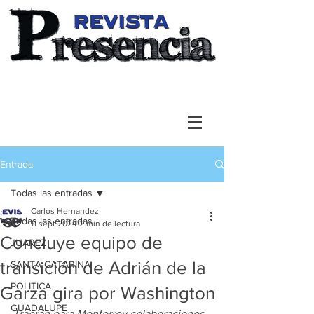
Entrada
Todas las entradas
Carlos Hernandez
Todas las entradas
11 sept 2024
2 min de lectura
Concluye equipo de
JUAREZ
transición de Adrián de la
SANTA CATARINA
POLITICA
Garza gira por Washington
GUADALUPE
Traerán para Monterrey colaboraciones 