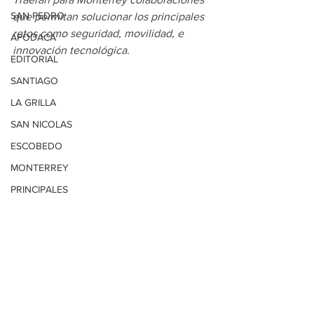
SAN PEDRO
que permitan solucionar los principales 
retos como seguridad, movilidad, e 
APODACA
innovación tecnológica.
EDITORIAL
SANTIAGO
LA GRILLA
SAN NICOLAS
ESCOBEDO
MONTERREY
PRINCIPALES