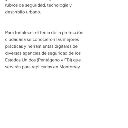
rubros de seguridad, tecnología y 
desarrollo urbano.
Para fortalecer el tema de la protección 
ciudadana se conocieron las mejores 
prácticas y herramientas digitales de 
diversas agencias de seguridad de los 
Estados Unidos (Pentágono y FBI) que 
servirán para replicarlas en Monterrey.
Antes de concluir la visita el equipo de 
transición se visitó el Information 
Technology Industry Council (ITI), 
donde se exploraron soluciones de 
gobierno digital con empresas como 
Equinix, Corning, IBM, Intel y Lenovo. 