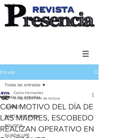
Entrada
Todas las entradas
Carlos Hernandez
Todas las entradas
9 may 2024
1 min de lectura
CON MOTIVO DEL DÍA DE
JUAREZ
LAS MADRES, ESCOBEDO
SANTA CATARINA
POLITICA
REALIZAN OPERATIVO EN
GUADALUPE