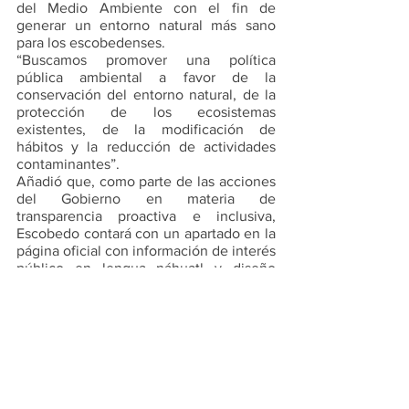
del Medio Ambiente con el fin de 
generar un entorno natural más sano 
para los escobedenses. 
“Buscamos promover una política 
pública ambiental a favor de la 
conservación del entorno natural, de la 
protección de los ecosistemas 
existentes, de la modificación de 
hábitos y la reducción de actividades 
contaminantes”. 
Añadió que, como parte de las acciones 
del Gobierno en materia de 
transparencia proactiva e inclusiva, 
Escobedo contará con un apartado en la 
página oficial con información de interés 
público en lengua náhuatl y diseño 
audiovisual para personas con 
capacidades diferentes.
Por último, manifestó que estas 
reuniones son de gran importancia 
debido al intercambio de ideas y de 
buenas prácticas municipales.  
Actualmente la AALMAC está integrada 
por más de 800 gobiernos locales, con 