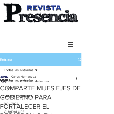
Entrada
Todas las entradas
Carlos Hernandez
Todas las entradas
6 nov 2021
2 min de lectura
COMPARTE MIJES EJES DE
JUAREZ
GOBIERNO PARA
SANTA CATARINA
POLITICA
FORTALECER EL
GUADALUPE