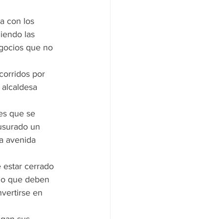
a con los 
iendo las 
egocios que no 
corridos por 
 alcaldesa 
es que se 
ausurado un 
a avenida 
 estar cerrado 
 lo que deben 
vertirse en 
gan sus 