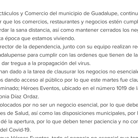
ctáculos y Comercio del municipio de Guadalupe, continu
ar que los comercios, restaurantes y negocios estén cumpl
rdar la sana distancia, así como mantener cerrados los n
ta época que estamos viviendo.
irector de la dependencia, junto con su equipo realizan re
adalupense para cumplir con las ordenes que tienen de la
 dar tregua a la propagación del virus.
han dado a la tarea de clausurar los negocios no esencial
os dando acceso al público por lo que este martes fue cl
nominado; Héroes Eventos, ubicado en el número 1019 de l
lonia Díaz Ordaz.
colocados por no ser un negocio esencial, por lo que debe
es de Salud, así como las disposiciones municipales, por
dé la apertura, por lo que deben tener paciencia y no con
del Covid-19.
ue Héroes Eventos, todo el negocio no esencial que ten