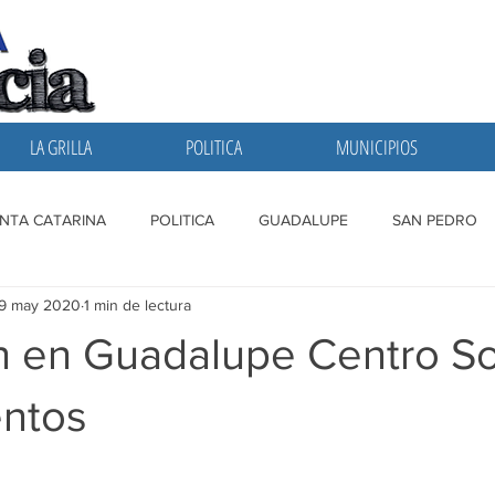
LA GRILLA
POLITICA
MUNICIPIOS
NTA CATARINA
POLITICA
GUADALUPE
SAN PEDRO
19 may 2020
1 min de lectura
A GRILLA
SAN NICOLAS
ESCOBEDO
MONTERREY
n en Guadalupe Centro So
ntos