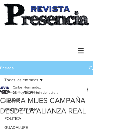
Entrada
Todas las entradas
Carlos Hernandez
Todas las entradas
28 may 2024
1 min de lectura
CIERRA MIJES CAMPAÑA
JUAREZ
DESDE LA ALIANZA REAL
SANTA CATARINA
POLITICA
GUADALUPE