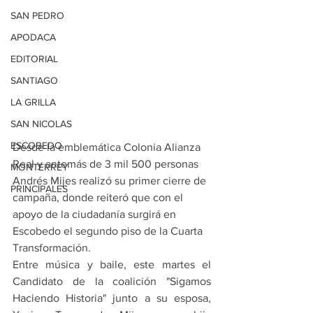
SAN PEDRO
APODACA
EDITORIAL
SANTIAGO
LA GRILLA
SAN NICOLAS
ESCOBEDO
Desde la emblemática Colonia Alianza 
Real y antemás de 3 mil 500 personas 
MONTERREY
Andrés Mijes realizó su primer cierre de 
PRINCIPALES
campaña, donde reiteró que con el 
apoyo de la ciudadanía surgirá en 
Escobedo el segundo piso de la Cuarta 
Transformación.
Entre música y baile, este martes el 
Candidato de la coalición "Sigamos 
Haciendo Historia" junto a su esposa, 