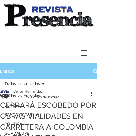
Entrada
Todas las entradas
Carlos Hernandez
Todas las entradas
13 dic 2023
2 min de lectura
CERRARÁ ESCOBEDO POR
JUAREZ
OBRAS VIALIDADES EN
SANTA CATARINA
POLITICA
CARRETERA A COLOMBIA
GUADALUPE