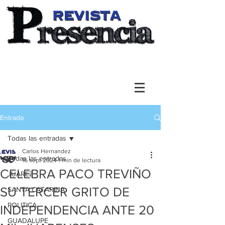
Entrada
Todas las entradas
Carlos Hernandez
Todas las entradas
16 sept 2024
1 min de lectura
CELEBRA PACO TREVIÑO
JUAREZ
SU TERCER GRITO DE
SANTA CATARINA
POLITICA
INDEPENDENCIA ANTE 20
GUADALUPE