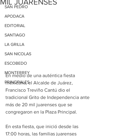
MIL JUARENSES
SAN PEDRO
APODACA
EDITORIAL
SANTIAGO
LA GRILLA
SAN NICOLAS
ESCOBEDO
MONTERREY
En medio de una auténtica fiesta 
PRINCIPALES
mexicana, el Alcalde de Juárez, 
Francisco Treviño Cantú dio el 
tradicional Grito de Independencia ante 
más de 20 mil juarenses que se 
congregaron en la Plaza Principal.
En esta fiesta, que inició desde las 
17:00 horas, las familias juarenses 