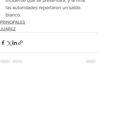
incidente que se presentara, y al final 
las autoridades reportaron un saldo 
blanco.
PRINCIPALES
JUAREZ
Ver todo
Entradas recientes