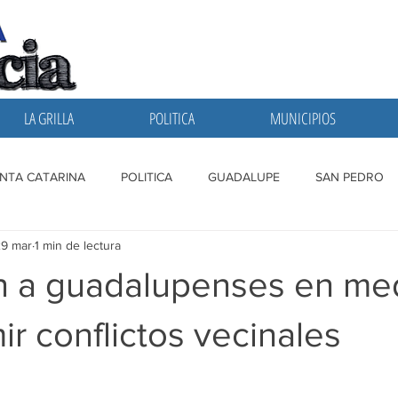
LA GRILLA
POLITICA
MUNICIPIOS
NTA CATARINA
POLITICA
GUADALUPE
SAN PEDRO
29 mar
1 min de lectura
A GRILLA
SAN NICOLAS
ESCOBEDO
MONTERREY
n a guadalupenses en me
mir conflictos vecinales