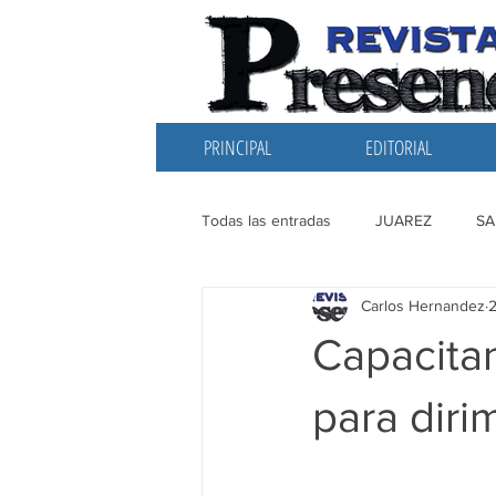
PRINCIPAL
EDITORIAL
Todas las entradas
JUAREZ
SA
Carlos Hernandez
EDITORIAL
SANTIAGO
L
Capacita
para diri