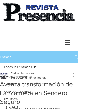
Entrada
Todas las entradas
Carlos Hernandez
Todas las entradas
5 dic 2024
2 min de lectura
Avanza transformación de
JUAREZ
La Alameda en Sendero
SANTA CATARINA
POLITICA
Seguro
GUADALUPE
Aumenta Gobierno de Monterrey 