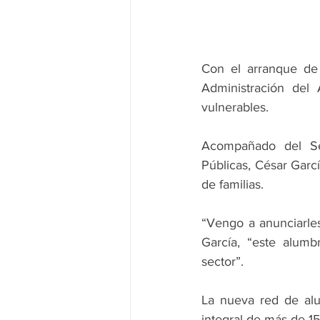
Con el arranque de o
Administración del 
vulnerables.
Acompañado del Sec
Públicas, César Garcí
de familias.
“Vengo a anunciarles 
García, “este alumb
sector”.
La nueva red de alu
integral de más de 15