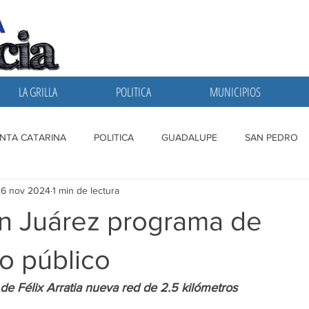
LA GRILLA
POLITICA
MUNICIPIOS
NTA CATARINA
POLITICA
GUADALUPE
SAN PEDRO
26 nov 2024
1 min de lectura
A GRILLA
SAN NICOLAS
ESCOBEDO
MONTERREY
n Juárez programa de
o público
 de Félix Arratia nueva red de 2.5 kilómetros