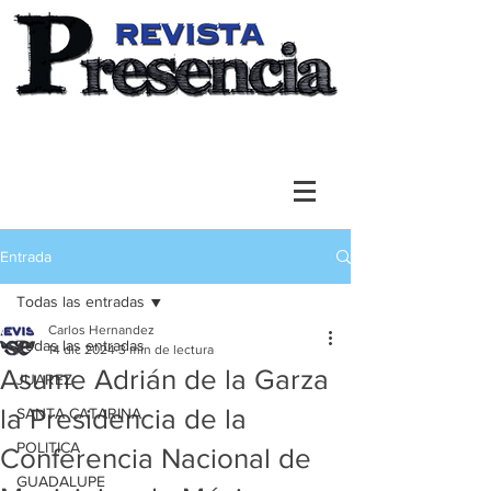
Entrada
Todas las entradas
Carlos Hernandez
Todas las entradas
14 dic 2024
3 min de lectura
Asume Adrián de la Garza
JUAREZ
la Presidencia de la
SANTA CATARINA
POLITICA
Conferencia Nacional de
GUADALUPE