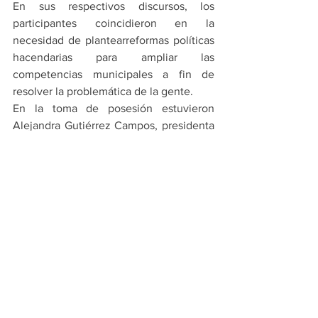
En sus respectivos discursos, los 
participantes coincidieron en la 
necesidad de plantearreformas políticas 
hacendarias para ampliar las 
competencias municipales a fin de 
resolver la problemática de la gente.
En la toma de posesión estuvieron 
Alejandra Gutiérrez Campos, presidenta 
de la Asociación Nacional de Alcaldes 
(ANAC) y alcaldesa de León, 
Guanajuato; Gerardo Vargas Landeros, 
vicepresidente de la Asociación de 
Autoridades Locales de México 
(AALMAC) y alcalde de Ahome, Sinaloa; 
y Ana Aurora Muñiz Neyra, presidenta 
de Ejecutiva de la Federación nacional 
de Municipios de México (FENAMM) y 
alcaldesa de San Mateo Atenco, Estado 
de México.