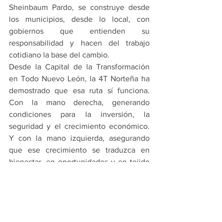
Sheinbaum Pardo, se construye desde 
los municipios, desde lo local, con 
gobiernos que entienden su 
responsabilidad y hacen del trabajo 
cotidiano la base del cambio.
Desde la Capital de la Transformación 
en Todo Nuevo León, la 4T Norteña ha 
demostrado que esa ruta sí funciona. 
Con la mano derecha, generando 
condiciones para la inversión, la 
seguridad y el crecimiento económico. 
Y con la mano izquierda, asegurando 
que ese crecimiento se traduzca en 
bienestar, en oportunidades y en tejido 
social más fuerte.
Cuando hay cercanía para escuchar, 
honestidad para actuar y capacidad para 
cumplir, los resultados se sienten. Y 
cuando lo local avanza con orden y 