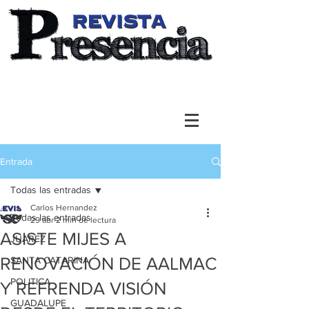
Entrada
Todas las entradas
Carlos Hernandez
Todas las entradas
29 abr
2 min de lectura
ASISTE MIJES A
JUAREZ
RENOVACIÓN DE AALMAC
SANTA CATARINA
POLITICA
Y REFRENDA VISIÓN
GUADALUPE