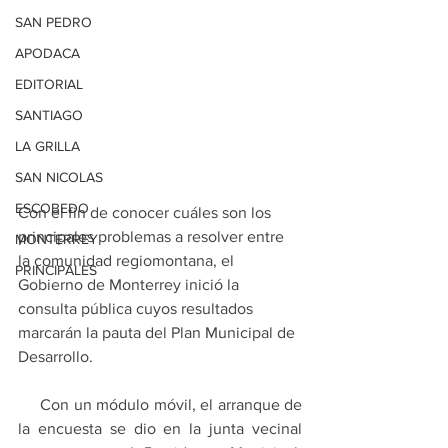
SAN PEDRO
APODACA
EDITORIAL
SANTIAGO
LA GRILLA
SAN NICOLAS
ESCOBEDO
Con el fin de conocer cuáles son los 
principales problemas a resolver entre 
MONTERREY
la comunidad regiomontana, el 
PRINCIPALES
Gobierno de Monterrey inició la 
consulta pública cuyos resultados 
marcarán la pauta del Plan Municipal de 
Desarrollo.
     Con un módulo móvil, el arranque de 
la encuesta se dio en la junta vecinal 