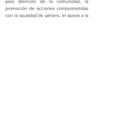
para atención de la comunidad, la 
promoción de acciones comprometidas 
con la igualdad de género, el apoyo a la 
cultura y actividades artísticas y el 
impulso al deporte y la activación física 
y cuyas respuestas serán tomadas en 
cuenta para el Plan Municipal de 
Desarrollo.
PRINCIPALES
MONTERREY
Ver todo
Entradas recientes