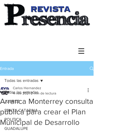
Entrada
Todas las entradas
Carlos Hernandez
Todas las entradas
4 nov 2021
2 min de lectura
Arranca Monterrey consulta
JUAREZ
pública para crear el Plan
SANTA CATARINA
POLITICA
Municipal de Desarrollo
GUADALUPE