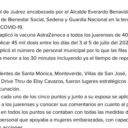
l de Juárez encabezado por el Alcalde Everardo Benavides
 de Bienestar Social, Sedena y Guardia Nacional en la ter
 COVID-19.
 aplicó la vacuna AstraZeneca a todos los juarenses de 40
car 45 mil dosis entre los días del 3 al 5 de julio del 202
iplicó el número de personal municipal por lo que las fila
ra menor a los 30 minutos incluyendo ya el tiempo de rep
lentes de Santa Mónica, Monteverde, Villas de San José, 
 Drive Thru de Eloy Cavazos, fueron lugares estratégicos 
cunación. 
tó cada uno de los cinco puntos y junto a su esposa se apli
 a los juarenses y conocer sus comentarios en cuanto al 
n todos los puntos se contaban con todas las medidas d
 personal que apoyaba a mujeres embarazadas, con capac
s acciones.