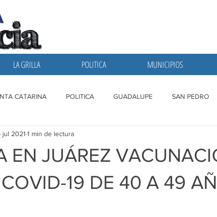
LA GRILLA
POLITICA
MUNICIPIOS
NTA CATARINA
POLITICA
GUADALUPE
SAN PEDRO
 jul 2021
1 min de lectura
A GRILLA
SAN NICOLAS
ESCOBEDO
MONTERREY
 EN JUÁREZ VACUNAC
COVID-19 DE 40 A 49 A