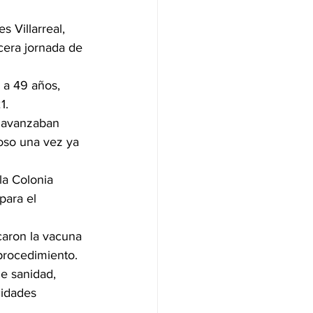
 Villarreal, 
cera jornada de 
 a 49 años, 
1.
s avanzaban 
oso una vez ya 
la Colonia 
para el 
caron la vacuna 
procedimiento. 
e sanidad, 
idades 