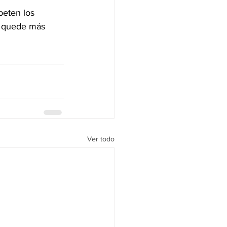
peten los 
s quede más 
Ver todo