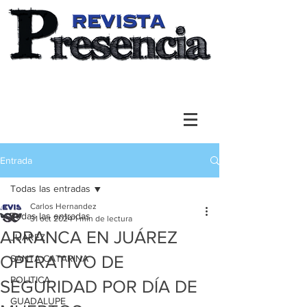
Entrada
Todas las entradas
Carlos Hernandez
Todas las entradas
31 oct 2024
1 min de lectura
ARRANCA EN JUÁREZ
JUAREZ
OPERATIVO DE
SANTA CATARINA
POLITICA
SEGURIDAD POR DÍA DE
GUADALUPE