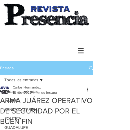
Entrada
Todas las entradas
Carlos Hernandez
Todas las entradas
18 nov 2022
1 min de lectura
ARMA JUÁREZ OPERATIVO
JUAREZ
DE SEGURIDAD POR EL
SANTA CATARINA
POLITICA
BUEN FIN
GUADALUPE