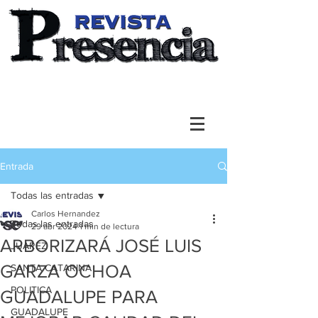
Entrada
Todas las entradas
Carlos Hernandez
Todas las entradas
29 abr 2024
1 min de lectura
ARBORIZARÁ JOSÉ LUIS
JUAREZ
GARZA OCHOA
SANTA CATARINA
POLITICA
GUADALUPE PARA
GUADALUPE