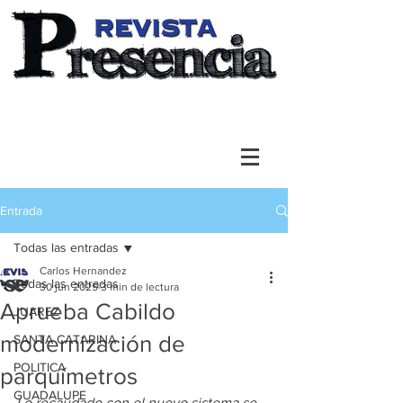
Entrada
Todas las entradas
Carlos Hernandez
Todas las entradas
30 jun 2025
3 min de lectura
Aprueba Cabildo
JUAREZ
modernización de
SANTA CATARINA
POLITICA
parquímetros
GUADALUPE
Lo recaudado con el nuevo sistema se 