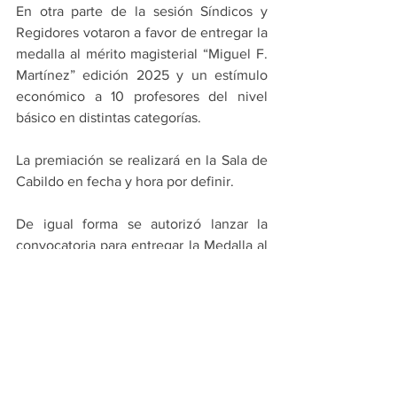
En otra parte de la sesión Síndicos y 
Regidores votaron a favor de entregar la 
medalla al mérito magisterial “Miguel F. 
Martínez” edición 2025 y un estímulo 
económico a 10 profesores del nivel 
básico en distintas categorías.
La premiación se realizará en la Sala de 
Cabildo en fecha y hora por definir.
De igual forma se autorizó lanzar la 
convocatoria para entregar la Medalla al 
Mérito de la Juventud Regia de este 
año, que será para ciudadanos menores 
de 29 años de edad, que hayan 
destacado en actividades culturales, 
artísticas, educativas, humanistas, de 
labores sociales, cívicas, deportivas o 
recreativas en Monterrey.