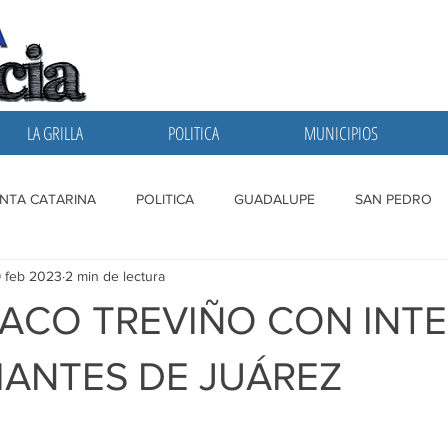
LA GRILLA
POLITICA
MUNICIPIOS
NTA CATARINA
POLITICA
GUADALUPE
SAN PEDRO
 feb 2023
2 min de lectura
A GRILLA
SAN NICOLAS
ESCOBEDO
MONTERREY
ACO TREVIÑO CON INT
IANTES DE JUÁREZ