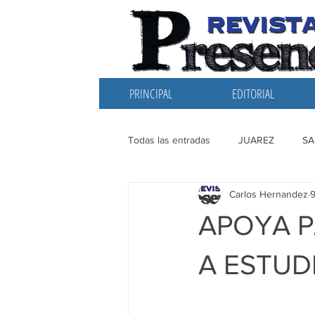
PRINCIPAL
EDITORIAL
Todas las entradas
JUAREZ
SA
Carlos Hernandez
9
EDITORIAL
SANTIAGO
L
APOYA P
A ESTUD