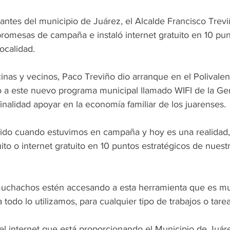
antes del municipio de Juárez, el Alcalde Francisco Trev
promesas de campaña e instaló internet gratuito en 10 pun
localidad.
as y vecinos, Paco Treviño dio arranque en el Polivalent
ío a este nuevo programa municipal llamado WIFI de la Ge
nalidad apoyar en la economía familiar de los juarenses.
do cuando estuvimos en campaña y hoy es una realidad, 
uito o internet gratuito en 10 puntos estratégicos de nuest
muchachos estén accesando a esta herramienta que es mu
 todo lo utilizamos, para cualquier tipo de trabajos o tarea
el internet que está proporcionando el Municipio de Juár