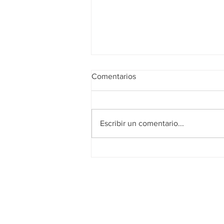
Comentarios
Escribir un comentario...
Inaugura Félix primer
Corredor Verde en Juárez