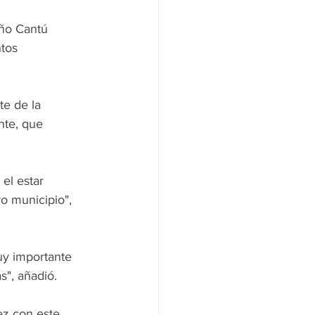
iño Cantú 
tos 
e de la 
nte, que 
el estar 
ro municipio", 
y importante 
s", añadió.
ez con este 