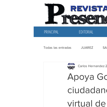
PRINCIPAL
EDITORIAL
Todas las entradas
JUAREZ
SA
Carlos Hernandez
EDITORIAL
SANTIAGO
L
Apoya Go
ciudadan
virtual d