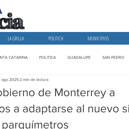
LA GRILLA
POLITICA
MUNICIPIOS
NTA CATARINA
POLITICA
GUADALUPE
SAN PEDRO
2 ago 2025
2 min de lectura
A GRILLA
SAN NICOLAS
ESCOBEDO
MONTERREY
bierno de Monterrey a
os a adaptarse al nuevo s
e parquímetros