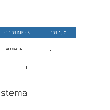
EDICION IMPRESA
CONTACTO
APODACA
PRINCIPALES
istema