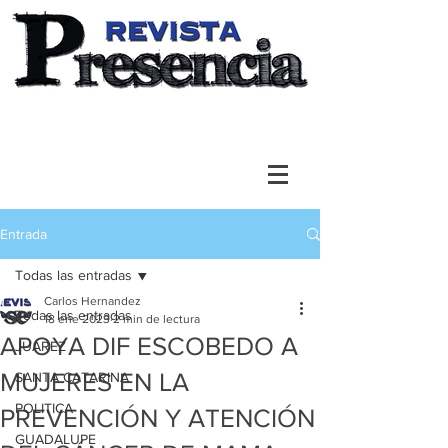
Entrada
Todas las entradas
Carlos Hernandez
Todas las entradas
18 ene 2023
2 min de lectura
APOYA DIF ESCOBEDO A
JUAREZ
MUJERES EN LA
SANTA CATARINA
POLITICA
PREVENCIÓN Y ATENCIÓN
GUADALUPE