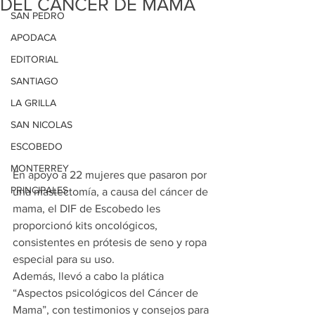
DEL CÁNCER DE MAMA
SAN PEDRO
APODACA
EDITORIAL
SANTIAGO
LA GRILLA
SAN NICOLAS
ESCOBEDO
MONTERREY
En apoyo a 22 mujeres que pasaron por 
PRINCIPALES
una mastectomía, a causa del cáncer de 
mama, el DIF de Escobedo les 
proporcionó kits oncológicos, 
consistentes en prótesis de seno y ropa 
especial para su uso.
Además, llevó a cabo la plática 
“Aspectos psicológicos del Cáncer de 
Mama”, con testimonios y consejos para 