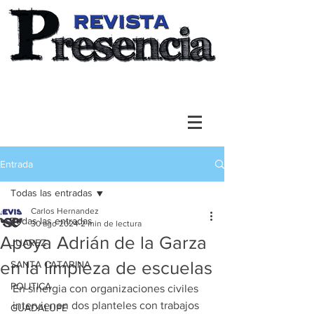
Entrada
Todas las entradas
Carlos Hernandez
Todas las entradas
30 ago 2024
2 min de lectura
Apoya Adrián de la Garza
JUAREZ
en la limpieza de escuelas
SANTA CATARINA
POLITICA
En sinergia con organizaciones civiles 
intervienen dos planteles con trabajos 
GUADALUPE