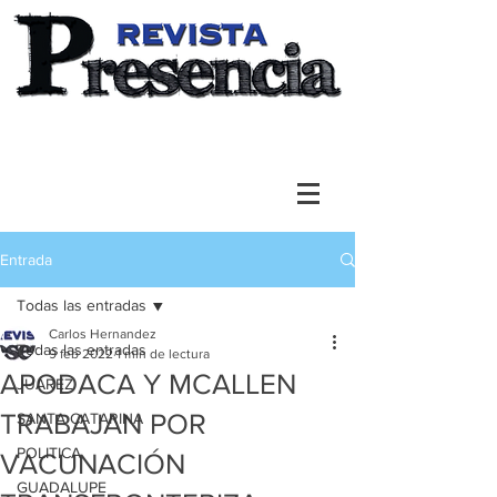
Entrada
Todas las entradas
Carlos Hernandez
Todas las entradas
9 feb 2022
1 min de lectura
APODACA Y MCALLEN
JUAREZ
TRABAJAN POR
SANTA CATARINA
POLITICA
VACUNACIÓN
GUADALUPE