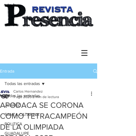
Entrada
Todas las entradas
Carlos Hernandez
Todas las entradas
7 ago 2025
2 min de lectura
APODACA SE CORONA
JUAREZ
COMO TETRACAMPEÓN
SANTA CATARINA
POLITICA
DE LA OLIMPIADA
GUADALUPE