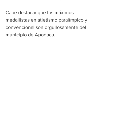
Cabe destacar que los máximos 
medallistas en atletismo paralímpico y 
convencional son orgullosamente del 
municipio de Apodaca.
Con estos resultados Apodaca vuelve a 
escribir historia en el deporte 
nuevoleonés, demostrando que, con 
disciplina, pasión y unión, los 
sueños se cumplen.
PRINCIPALES
APODACA