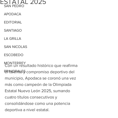
ESTATAL 2025
SAN PEDRO
APODACA
EDITORIAL
SANTIAGO
LA GRILLA
SAN NICOLAS
ESCOBEDO
MONTERREY
Con un resultado histórico que reafirma 
PRINCIPALES
el talento y compromiso deportivo del 
municipio, Apodaca se coronó una vez 
más como campeón de la Olimpiada 
Estatal Nuevo León 2025, sumando 
cuatro títulos consecutivos y 
consolidándose como una potencia 
deportiva a nivel estatal.